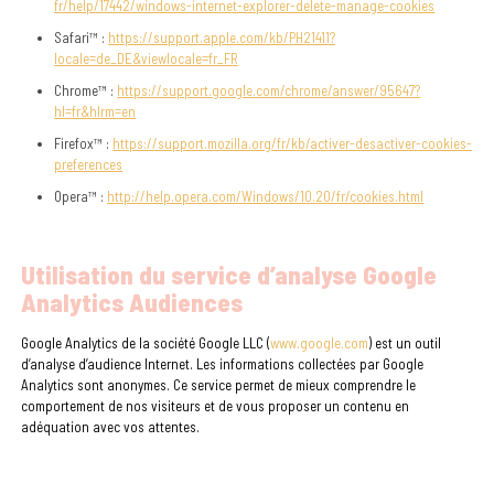
fr/help/17442/windows-internet-explorer-delete-manage-cookies
Safari™ :
https://support.apple.com/kb/PH21411?
locale=de_DE&viewlocale=fr_FR
Chrome™ :
https://support.google.com/chrome/answer/95647?
hl=fr&hlrm=en
Firefox™ :
https://support.mozilla.org/fr/kb/activer-desactiver-cookies-
preferences
Opera™ :
http://help.opera.com/Windows/10.20/fr/cookies.html
Utilisation du service d’analyse Google
Analytics Audiences
Google Analytics de la société Google LLC (
www.google.com
) est un outil
d’analyse d’audience Internet. Les informations collectées par Google
Analytics sont anonymes. Ce service permet de mieux comprendre le
comportement de nos visiteurs et de vous proposer un contenu en
adéquation avec vos attentes.