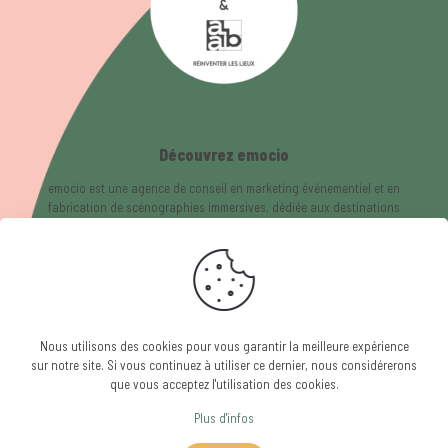
Découvrez emocio
emocio est une agence de conseil en marketing événementiel et en
fabrication de scénographies immersives, dédiée aux destinations
de shopping, lieux de vie, espaces culturels et marques.
Du storytelling, à la conception et à l’animation, emocio offre une
solution globale pour enrichir l’expérience et engager les visiteurs.
Nous utilisons des cookies pour vous garantir la meilleure expérience
sur notre site. Si vous continuez à utiliser ce dernier, nous considérerons
que vous acceptez l'utilisation des cookies.
© 2024 emocio |
Mentions légales
|
RGPD
Site web réalisé par
Osmino
Plus d'infos